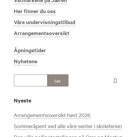
Våtmarkene på Jæren
Her finner du oss
Våre undervisningstilbud
Arrangementsoversikt
Åpningstider
Nyhetene
Nyeste
Arrangementsoversikt høst 2026
Sommeråpent ved alle våre senter i skoleferien
Den ville pollinatortellingen på Orre og Mostun