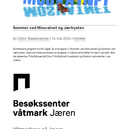
Sommer ved Mosvatnet og Jærkysten
by
Editor Besøkssenter
|
14. mai 2024
|
Nyheter
Sommerens program Hurra! Også i år arrangerer vi Sommer ved Mosvatnet og Sommer ved
Jærkysten. Gjennom hele sommeren arrangerer vi kjekke aktiviteter for barn ved alle våre
tre delsentre: Friluftshuset på Orre, Friluftsfyret Kvassheim og Mostun natursenter. Les
videre...