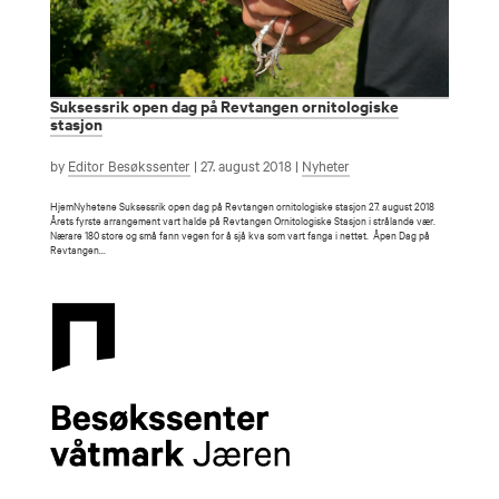
Suksessrik open dag på Revtangen ornitologiske
stasjon
by
Editor Besøkssenter
|
27. august 2018
|
Nyheter
HjemNyhetene Suksessrik open dag på Revtangen ornitologiske stasjon 27. august 2018
Årets fyrste arrangement vart halde på Revtangen Ornitologiske Stasjon i strålande vær.
Nærare 180 store og små fann vegen for å sjå kva som vart fanga i nettet. Åpen Dag på
Revtangen...