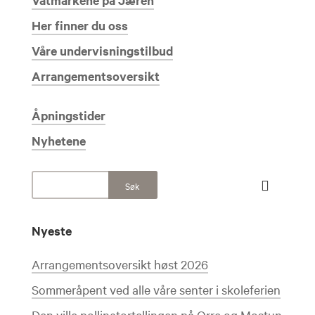
Våtmarkene på Jæren
Her finner du oss
Våre undervisningstilbud
Arrangementsoversikt
Åpningstider
Nyhetene
Nyeste
Arrangementsoversikt høst 2026
Sommeråpent ved alle våre senter i skoleferien
Den ville pollinatortellingen på Orre og Mostun