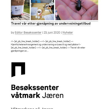
Travel vår etter gjenåpning av undervsiningstilbud
by
Editor Besøkssenter
|
23. juni 2020
|
Nyheter
<!-- [et_pb_line_break_holder] --><!-- [et_pb_line_break_holder] -->
HjemNyheteneArrangement og undervisning avlyses til og med påske<!--
[et_pb_line_break_holder] --><!-- [et_pb_line_break_holder] --> Travel vår etter
gjenåpningen av...