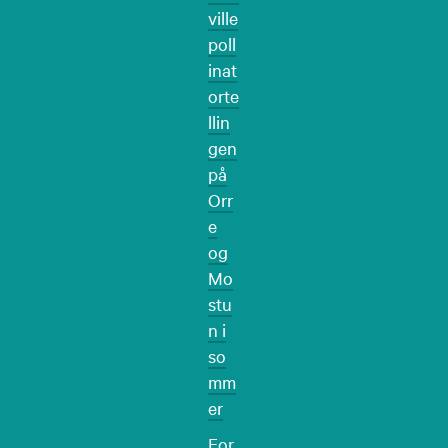
ville
poll
inat
orte
llin
gen
på
Orr
e
og
Mo
stu
n i
so
mm
er
For