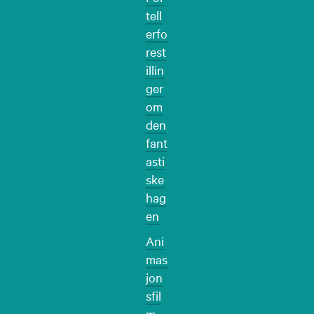
tell
erfo
rest
illin
ger
om
den
fant
asti
ske
hag
en
Ani
mas
jon
sfil
m