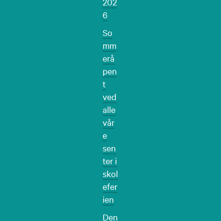
202
6
So
mm
erå
pen
t
ved
alle
vår
e
sen
ter i
skol
efer
ien
Den