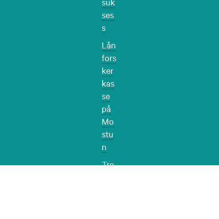
suk
ses
s
Lån
fors
ker
kas
se
på
Mo
stu
n
Tre
kkf
ugl
dag
på