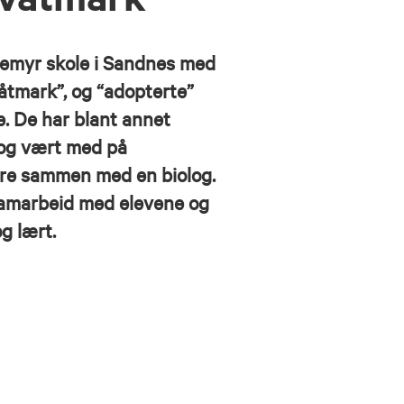
glemyr skole i Sandnes med
våtmark”, og “adopterte”
. De har blant annet
 og vært med på
re sammen med en biolog.
 samarbeid med elevene og
og lært.