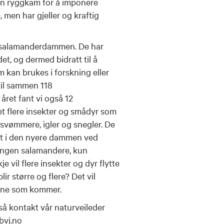
 en ryggkam for å imponere
men har gjeller og kraftig
e salamanderdammen. De har
det, og dermed bidratt til å
m kan brukes i forskning eller
 til sammen 118
året fant vi også 12
det flere insekter og smådyr som
vømmere, igler og snegler. De
t i den nyere dammen ved
ingen salamandere, kun
vil flere insekter og dyr flytte
ir større og flere? Det vil
rene som kommer.
så kontakt vår naturveileder
vj.no