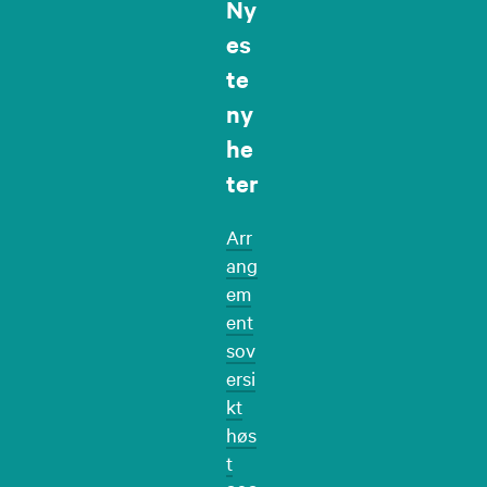
Ny
es
te
ny
he
ter
Arr
ang
em
ent
sov
ersi
kt
høs
t