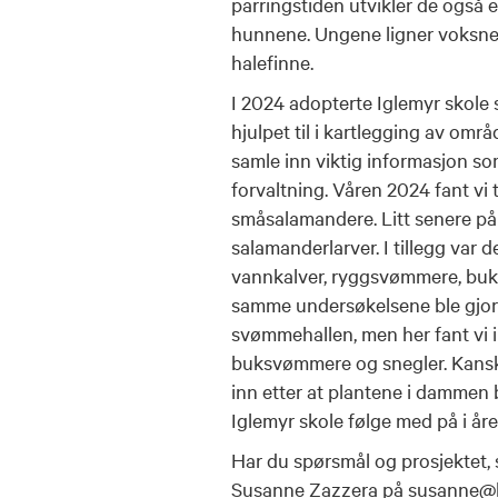
parringstiden utvikler de også
hunnene. Ungene ligner voksne, 
halefinne.
I 2024 adopterte Iglemyr skol
hjulpet til i kartlegging av områ
samle inn viktig informasjon so
forvaltning. Våren 2024 fant vi
småsalamandere. Litt senere på 
salamanderlarver. I tillegg var 
vannkalver, ryggsvømmere, buks
samme undersøkelsene ble gjor
svømmehallen, men her fant vi 
buksvømmere og snegler. Kanskje 
inn etter at plantene i dammen bl
Iglemyr skole følge med på i å
Har du spørsmål og prosjektet, 
Susanne Zazzera på
susanne@b