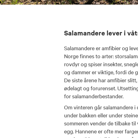
Salamandere lever i vå
Salamandere er amfibier og leve
Norge finnes to arter: storsal
rovdyr og spiser insekter, sneg
og dammer er viktige, fordi de 
De siste årene har amfibier slitt
ødelagt og forurenset. Utsetting
for salamanderbestander.
Om vinteren går salamandere i d
under bakken eller under steine
sommeren vender de tilbake til 
egg. Hannene er ofte mer farge