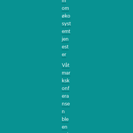
om
øko
syst
emt
jen
est
er
Våt
mar
ksk
onf
era
nse
n
ble
en