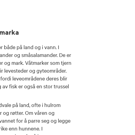
tmarka
r både på land og i vann. I
amander og småsalamander. De er
ler og mark. Våtmarker som tjern
gir levesteder og gyteområder.
, fordi leveområdene deres blir
 av fisk er også en stor trussel
vale på land, ofte i hulrom
r og røtter. Om våren og
vannet for å parre seg og legge
rike enn hunnene. I