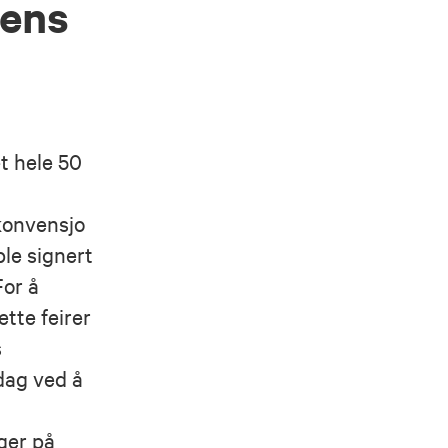
dens
et hele 50
konvensjo
ble signert
For å
tte feirer
s
ag ved å
e
ger på