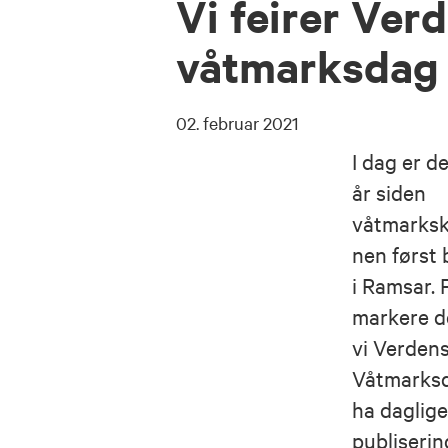
Vi feirer Ver
våtmarksdag
02. februar 2021
I dag er d
år siden
våtmarks
nen først 
i Ramsar. 
markere de
vi Verden
Våtmarksd
ha daglig
publiserin