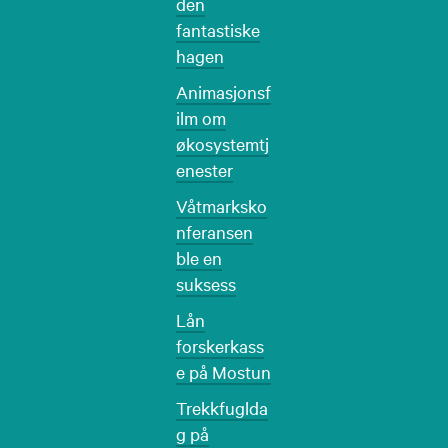
den
fantastiske
hagen
Animasjonsf
ilm om
økosystemtj
enester
Våtmarksko
nferansen
ble en
suksess
Lån
forskerkass
e på Mostun
Trekkfuglda
g på