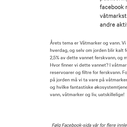
facebook
våtmarks
andre akti
Årets tema er Våtmarker og vann. Vi b
hverdag, og selv om jorden blir kalt f
2,5% av dette vannet ferskvann, og m
Hvor finner vi dette vannet? I våtma
reservoarer og filtre for ferskvann. F
på jorden må vi ta vare på våtmarke
og hvilke fantastiske økosystemtjene
vann, våtmarker og liv, uatskillelige!
Følg
Facebook
-sida vår for flere in