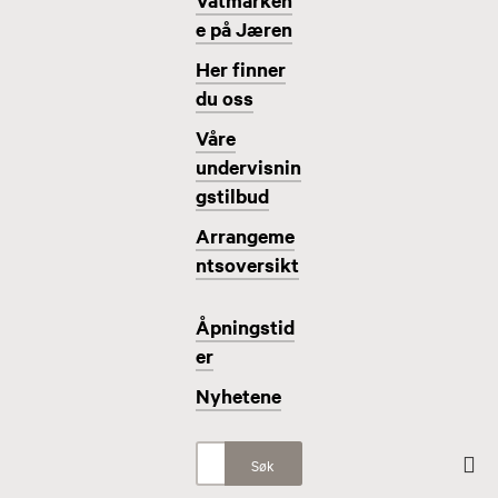
Våtmarken
e på Jæren
Her finner
du oss
Våre
undervisnin
gstilbud
Arrangeme
ntsoversikt
Åpningstid
er
Nyhetene