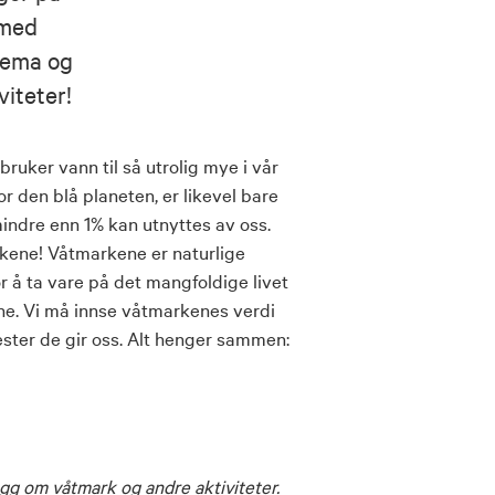
 med
tema og
viteter!
ruker vann til så utrolig mye i vår
or den blå planeten, er likevel bare
indre enn 1% kan utnyttes av oss.
rkene! Våtmarkene er naturlige
or å
ta vare på det mangfoldige livet
ne. Vi må innse våtmarkenes verdi
ster de gir oss. Alt henger sammen:
nlegg om våtmark og andre aktiviteter.