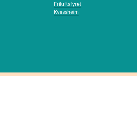
Friluftsfyret
Kvassheim
tilbud - Våren og høsten 2021
vårt for våren og høsten 2021 er på plass. Hjertelig