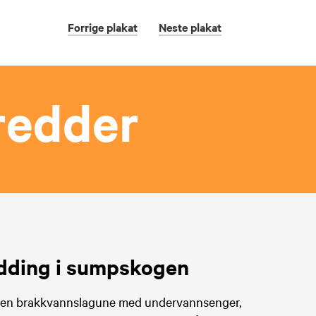
Forrige
plakat
Neste
plakat
redder
dding i sumpskogen
 en brakkvannslagune med undervannsenger,