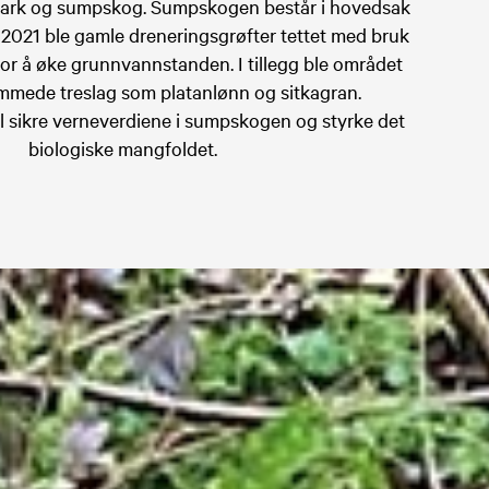
mark og sumpskog. Sumpskogen består i hovedsak
n 2021 ble gamle dreneringsgrøfter tettet med bruk
for å øke grunnvannstanden. I tillegg ble området
emmede treslag som platanlønn og sitkagran.
l sikre verneverdiene i sumpskogen og styrke det
biologiske mangfoldet.