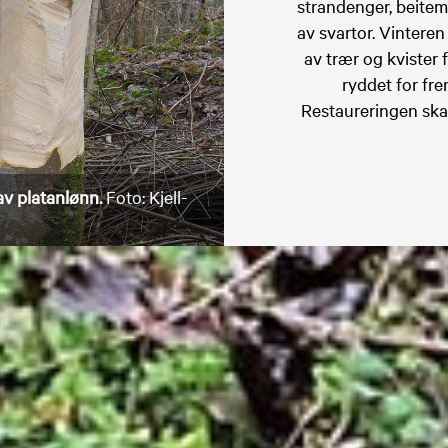
strandenger, beite
av svartor. Vintere
av trær og kvister 
ryddet for fr
Restaureringen ska
 av platanlønn.
Foto: Kjell-