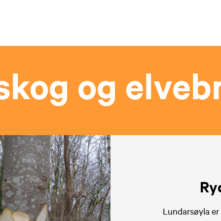
kog og elveb
Ry
Lundarsøyla er