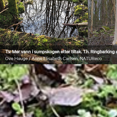
T.v. Mer vann i sumpskogen etter tiltak. T.h. Ringbarking
Ove Hauge / Anne Elisabeth Carlsen, NATUReco