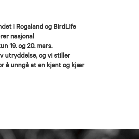
et i Rogaland og BirdLife
rer nasjonal
n 19. og 20. mars.
 utryddelse, og vi stiller
or å unngå at en kjent og kjær