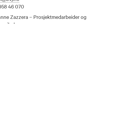
: 958 46 070
nne Zazzera – Prosjektmedarbeider og
rveileder
anne@bvj.no
 414 84 339
t:
post@bvj.no
.bvj.no