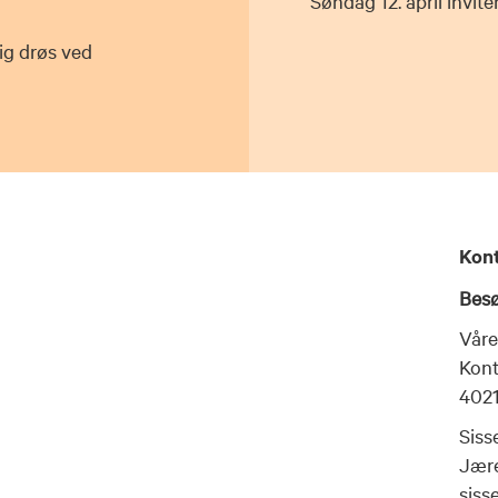
Søndag 12. april invite
ig drøs ved
Kon
Besø
Våre
Kont
4021
Siss
Jære
siss