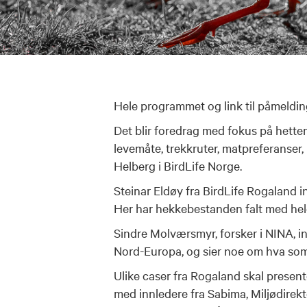
Hele programmet og link til påmeldin
Det blir foredrag med fokus på hettem
levemåte, trekkruter, matpreferanser
Helberg i BirdLife Norge.
Steinar Eldøy fra BirdLife Rogaland 
Her har hekkebestanden falt med he
Sindre Molværsmyr, forsker i NINA, i
Nord-Europa, og sier noe om hva som
Ulike caser fra Rogaland skal present
med innledere fra Sabima, Miljødire