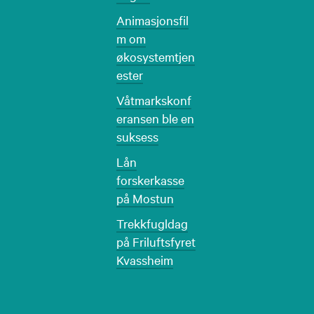
Animasjonsfil
m om
økosystemtjen
ester
Våtmarkskonf
eransen ble en
suksess
Lån
forskerkasse
på Mostun
Trekkfugldag
på Friluftsfyret
Kvassheim