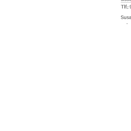
Tlf.
Susa
natu
sus
Tlf:
Epos
www