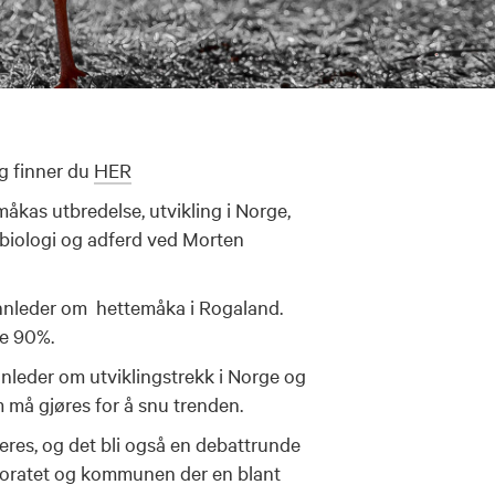
g finner du
HER
åkas utbredelse, utvikling i Norge,
, biologi og adferd ved Morten
innleder om hettemåka i Rogaland.
le 90%.
nnleder om utviklingstrekk i Norge og
 må gjøres for å snu trenden.
eres, og det bli også en debattrunde
ktoratet og kommunen der en blant