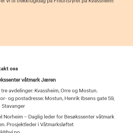
rer vi til trekkfugldag på Friluftsfyret på Kvassheim!
takt oss
kssenter våtmark Jæren
 tre avdelinger: Kvassheim, Orre og Mostun.
or- og postadresse: Mostun, Henrik Ibsens gate 59,
 Stavanger
el Norheim – Daglig leder for Besøkssenter våtmark
n. Prosjektleder i Våtmarksløftet
el@bvj.no