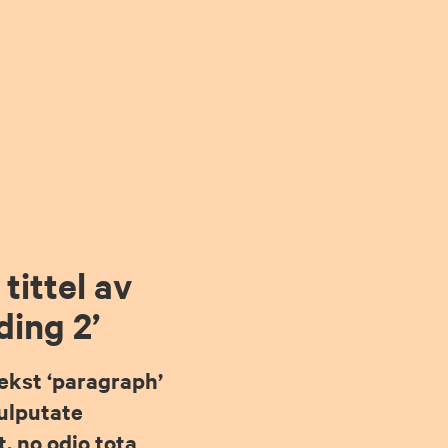
tittel av
ding 2’
tekst ‘paragraph’
Vulputate
t, no odio tota