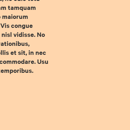
am tamquam
co maiorum
. Vis congue
 nisl vidisse. No
rationibus,
is et sit, in nec
accommodare. Usu
temporibus.