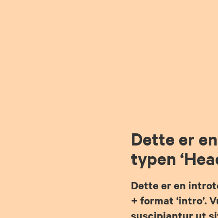
Dette er en 
typen ‘Hea
Dette er en intro
+ format ‘intro’. 
suscipiantur ut si