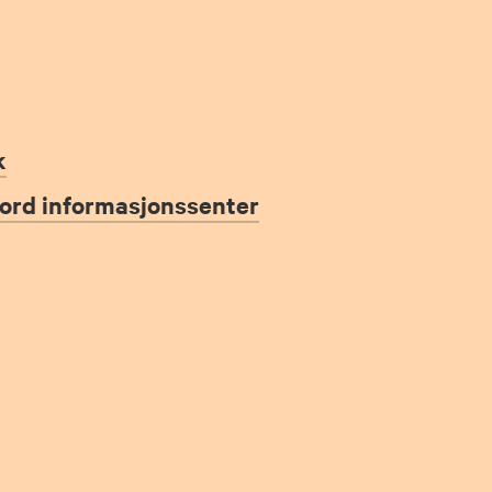
k
jord informasjonssenter