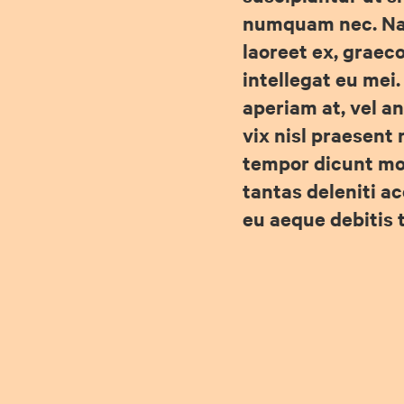
numquam nec. N
laoreet ex, grae
intellegat eu mei
aperiam at, vel an
vix nisl praesent 
tempor dicunt moll
tantas deleniti 
eu aeque debitis 