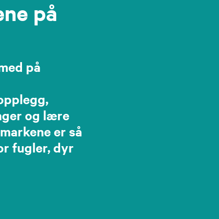
ene på
 med på
opplegg,
nger og lære
tmarkene er så
or fugler, dyr
.