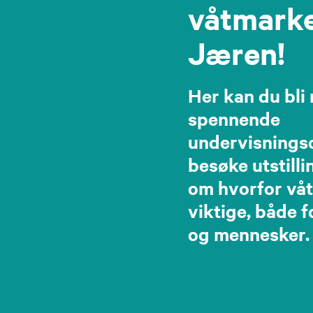
våtmark
Jæren!
Her kan du bli
spennende
undervisnings
besøke utstilli
om hvorfor vå
viktige, både f
og mennesker