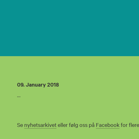
09. January 2018
…
Se
nyhetsarkivet
eller følg oss på
Facebook
for fler