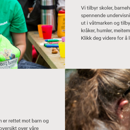
Vi tilbyr skoler, barn
spennende undervisnin
ut i våtmarken og tilb
kråker, humler, meite
Klikk deg videre for å
er rettet mot barn og
oversikt over våre