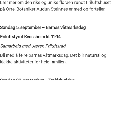
Lær mer om den rike og unike floraen rundt Friluftshuset
på Orre. Botaniker Audun Steinnes er med og forteller.
Søndag 5. september – Barnas våtmarksdag
Friluftsfyret Kvassheim kl. 11-14
Samarbeid med Jæren Friluftsråd
Bli med å feire barnas våtmarksdag. Det blir natursti og
kjekke aktiviteter for hele familien.
Søndag 26. september – Trekkfugldag
Friluftsfyret Kvassheim kl. 12-15
Samarbeid med Jæren Friluftsråd
Bli med å kikke på trekkfuglene som er på vei sørover for
vinteren. Vi har med oss ornitolog Øyvind Gjerde og